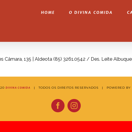
HOME
O DIVINA COMIDA
C
es Câmara, 135 | Aldeota (85) 3261.0542 / Des. Leite Albuque
020
| TODOS OS DIREITOS RESERVADOS | POWERED BY
DIVINA COMIDA
Facebook
Instagram